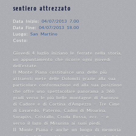
sentiero attrezzato
Data Inizio:
04/07/2013 7.00
Data Fine:
04/07/2013 18.00
Luogo:
San Martino
Costo:
Giovedi 4 luglio iniziano le ferrate nella storia,
un appuntamento che ricorre ogni giovedi
dell’estate.
Il Monte Piana costituisce una delle più
attraenti mete delle Dolomiti grazie alla sua
particolare conformazione ed alla sua posizione
che offre uno spettacolare panorama a 360
gradi verso le più belle montagne di Auronzo
di Cadore e di Cortina d’Ampezzo – Tre Cime
di Lavaredo, Paterno, Cadini di Misurina,
Sorapiss, Cristallo, Croda Rossa, ecc. – e
verso il lago di Misurina ai suoi piedi.
Il Monte Piana è anche un luogo di memoria