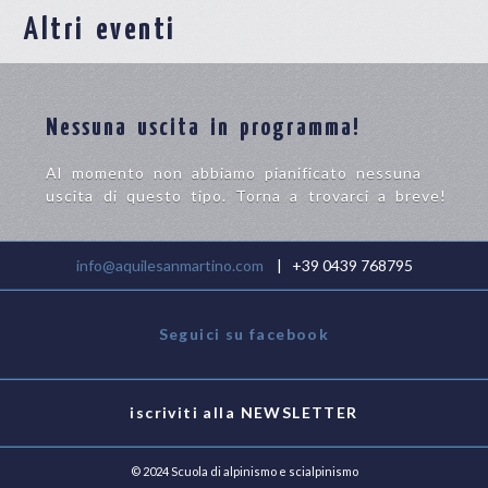
Altri eventi
Nessuna uscita in programma!
Al momento non abbiamo pianificato nessuna
uscita di questo tipo. Torna a trovarci a breve!
info@aquilesanmartino.com
| +39 0439 768795
Seguici su facebook
iscriviti alla
NEWSLETTER
© 2024 Scuola di alpinismo e scialpinismo