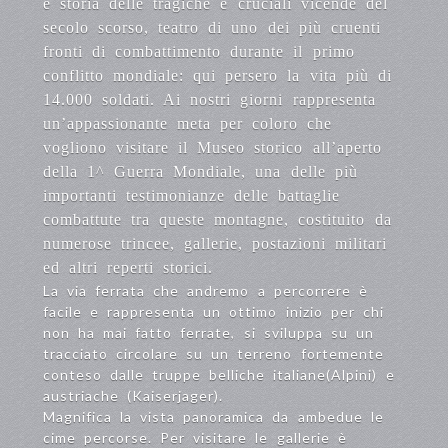
e storia delle tragiche e cruciali vicende del
secolo scorso, teatro di uno dei più cruenti
fronti di combattimento durante il primo
conflitto mondiale: qui persero la vita più di
14.000 soldati. Ai nostri giorni rappresenta
un’appassionante meta per coloro che
vogliono visitare il Museo storico all’aperto
della 1^ Guerra Mondiale, una delle più
importanti testimonianze delle battaglie
combattute tra queste montagne, costituito da
numerose trincee, gallerie, postazioni militari
ed altri reperti storici.
La via ferrata che andremo a percorrere è
facile e rappresenta un ottimo inizio per chi
non ha mai fatto ferrate, si sviluppa su un
tracciato circolare su un terreno fortemente
conteso dalle truppe belliche italiane(Alpini) e
austriache (Kaiserjager).
Magnifica la vista panoramica da ambedue le
cime percorse. Per visitare le gallerie è