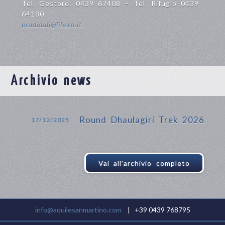
Tel. Gestore: 0439 67408 – Tel. Rifugio 0439
64180
pradidali@libero.it
Archivio news
Round Dhaulagiri Trek 2026
17/12/2025
Vai all'archivio completo
info@aquilesanmartino.com
| +39 0439 768795