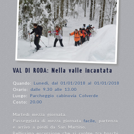
VAL DI RODA: Nella valle incantata
Quando:
Lunedì, dal 01/01/2018 al 01/01/2018
Orario:
dalle 9.30 alle 13.00
Luogo:
Parcheggio cabinovia Colverde
Costo:
20.00
Martedì mezza giornata.
Passeggiata di mezza giornata
facile,
partenza
e arrivo a piedi da San Martino.
Bellissima escursione che si svolge tra boschi