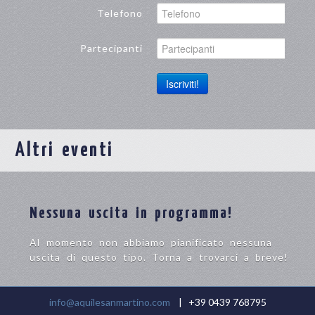
Telefono
Partecipanti
Iscriviti!
Altri eventi
Nessuna uscita in programma!
Al momento non abbiamo pianificato nessuna
uscita di questo tipo. Torna a trovarci a breve!
info@aquilesanmartino.com
| +39 0439 768795