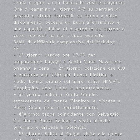
tenda o open air in base alle vostre esigenze.
Ore di cammino al giorno: 5/7 su sentieri di
pastori e strade forestali, su fondo a volte
disconnesso, occorre un buon allenamento e
una capacità minima di progredire su terreni a
volte scomodi ma mai troppo esposti.
Scala di difficoltà complessiva del trekking :
EE
– 1° giorno: ritrovo ore 17.00 per
preparazione bagagli a Santa Maria Navarrese,
briefing e cena. – 2° giorno: colazione ore 8.0
e partenza alle 9.00 per Punta Piattine e
Pedra Longa, pranzo sul mare, salita all’Ovile
Despiggius, cena tipica e pernottamento.
– 3° giorno: Salita a Punta Giradili,
attraversata del monte Ginnirco, e discesa a
Porto Cuau, cena e pernottamento.
– 4°giorno: tappa coincidente con Selvaggio
Blu fino a Punta Salinas e visita all’ovile
omonimo e discesa a Goloritzé.
– 5° giorno: Salita al Golgo, visita alla chiesa