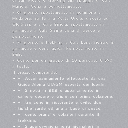
di San Pietro e trekking alla spiaggia di Cala
Mariolu. Cena e pernottamento.
– 6° giorno: spostamento in gommone a
Mudaloru, salita alla Porta Urele, discesa ad
Ololbissi, e a Cala Biriola, spostamento in
gommone a Cala Sisine cena di pesce e
pernottamento.
– 7° giorno: e trekking a Cala Luna, rientro in
gommone e cena tipica. Pernottamento in
B&B.
– Costo per un gruppo di 10 persone: € 590
a testa.
Il prezzo comprende:
– Accompagnamento effettuato da una
Guida Alpina UIAGM esperta dei luoghi.
– 2 notti in B&B o appartamento in
camere doppie o triple con prima colazione.
– tre cene in ristorante e ovile: due
tipiche sarde ed una a base di pesce.
– cene, pranzi e colazioni durante il
trekking.
– 2 approvvigionamenti giornalieri in