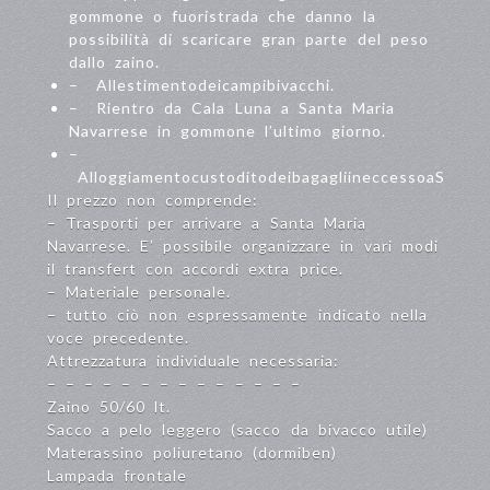
gommone o fuoristrada che danno la
possibilità di scaricare gran parte del peso
dallo zaino.
– Allestimentodeicampibivacchi.
– Rientro da Cala Luna a Santa Maria
Navarrese in gommone l’ultimo giorno.
–
AlloggiamentocustoditodeibagagliineccessoaSantaM
Il prezzo non comprende:
– Trasporti per arrivare a Santa Maria
Navarrese. E’ possibile organizzare in vari modi
il transfert con accordi extra price.
– Materiale personale.
– tutto ciò non espressamente indicato nella
voce precedente.
Attrezzatura individuale necessaria:
– – – – – – – – – – – – – –
Zaino 50/60 lt.
Sacco a pelo leggero (sacco da bivacco utile)
Materassino poliuretano (dormiben)
Lampada frontale