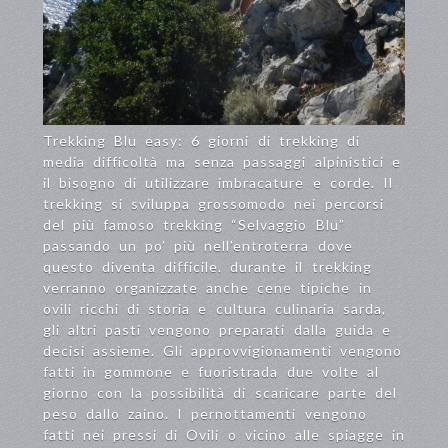
Trekking Blu easy: 6 giorni di trekking di
media difficoltà ma senza passaggi alpinistici e
il bisogno di utilizzare imbracature e corde. Il
trekking si sviluppa grossomodo nei percorsi
del più famoso trekking “Selvaggio Blu”
passando un po’ più nell’entroterra dove
questo diventa difficile. durante il trekking
verranno organizzate anche cene tipiche in
ovili ricchi di storia e cultura culinaria sarda,
gli altri pasti vengono preparati dalla guida e
decisi assieme. Gli approvvigionamenti vengono
fatti in gommone e fuoristrada due volte al
giorno con la possibilità di scaricare parte del
peso dallo zaino. I pernottamenti vengono
fatti nei pressi di Ovili o vicino alle spiagge in