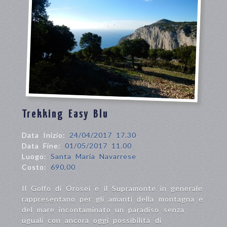
Trekking Easy Blu
Data Inizio:
24/04/2017 17.30
Data Fine:
01/05/2017 11.00
Luogo:
Santa Maria Navarrese
Costo:
690,00
Il Golfo di Orosei e il Supramonte in generale
rappresentano per gli amanti della montagna e
del mare incontaminato un paradiso senza
uguali con ancora oggi possibilità di