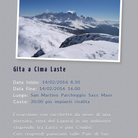
Gita a Cima Laste
Data Inizio:
14/02/2016 8.30
Data Fine:
14/02/2016 16.00
Luogo:
San Martino Parcheggio Sass Maor
Costo:
30.00 più impianti risalita
Escursione con racchette da neve di una
giornata, zona del Lagorai in un ambiente
stupendo tra Larici e pini Cembri
Con stupendi panorami sulle Pale di San