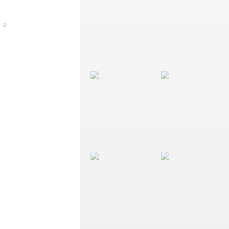
 a
TN | P.IVA