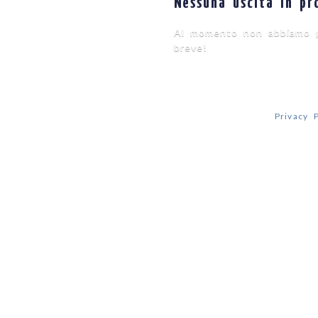
Nessuna uscita in p
Al momento non abbiamo pi
breve!
© 2018 - Scuola di alpinismo e s
00858930225 | Leggi la
Privacy P