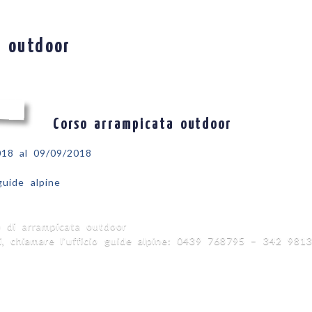
a outdoor
Corso arrampicata outdoor
018 al 09/09/2018
uide alpine
 di arrampicata outdoor
ni, chiamare l’ufficio guide alpine: 0439 768795 – 342 981