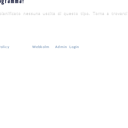
rogramma!
anificato nessuna uscita di questo tipo. Torna a trovarci
cialpinismo | via Passo Rolle, 38054 San Martino di Castrozza, 
olicy
| Credits:
Webkolm
|
Admin Login