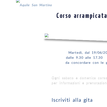
Corso arrampicat
Quando:
Martedì, dal 19/06/2
Orario:
dalle 9.30 alle 17.30
Luogo:
da concordare con le g
Costo:
Ogni sabato e domenica corso
per informazioni e prenotazio
Iscriviti alla gita